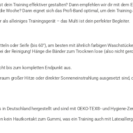
t dein Training effektiver gestalten? Dann empfehlen wir dir mit dem E
 die Woche? Dann eignet sich das Profi-Band optimal, um dein Training 
s alleiniges Trainingsgerät – das Multi ist dein perfekter Begleiter.
ln oder Seife (bis 60°), am besten mit ähnlich farbigen Waschstücke
 der Reinigung! Hänge die Bänder zum Trocknen lose (also nicht gerollt
nicht bis zum kompletten Endpunkt aus.
itraum großer Hitze oder direkter Sonneneinstrahlung ausgesetzt sind
 in Deutschland hergestellt und sind mit OEKO-TEX®- und Hygiene-Zert
en kein Hautkontakt zum Gummi, was ein Training auch mit Latexallerg